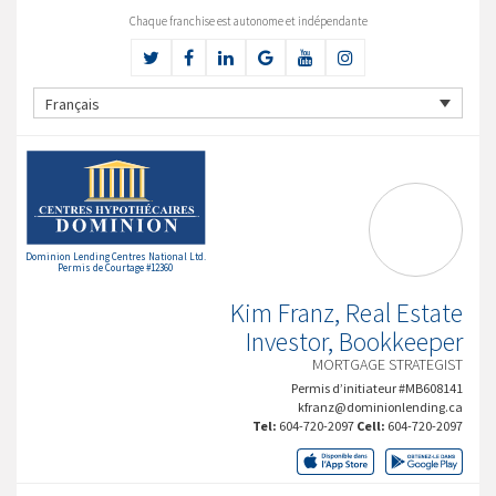
Chaque franchise est autonome et indépendante
Français
Dominion Lending Centres National Ltd.
Permis de Courtage #12360
Kim Franz, Real Estate
Investor, Bookkeeper
MORTGAGE STRATEGIST
Permis d’initiateur #MB608141
kfranz@dominionlending.ca
Tel:
604-720-2097
Cell:
604-720-2097