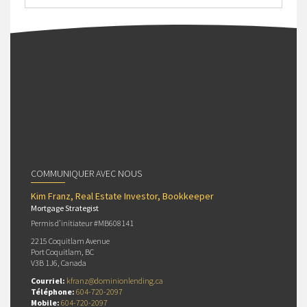
COMMUNIQUER AVEC NOUS
Kim Franz, Real Estate Investor, Bookkeeper
Mortgage Strategist
Permis d’initiateur #MB608141
2215 Coquitlam Avenue
Port Coquitlam, BC
V3B 1J6, Canada
Courriel:
kfranz@dominionlending.ca
Téléphone:
604-720-2097
Mobile:
604-720-2097