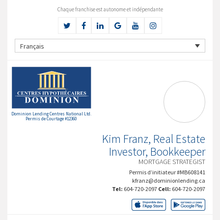
Chaque franchise est autonome et indépendante
Français
Dominion Lending Centres National Ltd.
Permis de Courtage #12360
Kim Franz, Real Estate
Investor, Bookkeeper
MORTGAGE STRATEGIST
Permis d’initiateur #MB608141
kfranz@dominionlending.ca
Tel:
604-720-2097
Cell:
604-720-2097